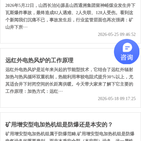
2026年5月22日，山西长治沁源县山西通洲集团留神峪煤业发生井下
瓦斯爆炸事故，最终造成‌82人遇难、2人失联、128人受伤‌。看到这
个新闻我们沉痛不已，事故发生后，行业监管层面也再次强调：矿
山井下所···
2026-05-25 09:46:52
远红外电热风炉的工作原理
远红外电热风炉是近年来兴起的节能型技术，它结合了远红外辐射
加热与热风循环双重机制，热能利用率较电阻式提升30%以上，尤
其适合井下封闭空间的长距离供暖。今天带大家来了解下它主要的
工作原理：加热方式：远红···
2026-05-18 09:17:25
矿用增安型电加热机组是防爆还是本安的？
矿用增安型电加热机组属于防爆范畴,矿用增安型电加热机组是防爆