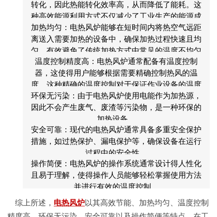
转化，因此热能转化效率高，从而降低了能耗。这
种高效能源利用方式不仅减少了工业生产的能源成
加热均匀：电热风炉能够在短时间内将热空气远距
本，也符合国家关于能源节约和环保的政策要求。
离送入需要加热的设备中，确保加热过程快速且均
匀，有效避免了传统加热方式中常见的温度不均匀
温度控制精度高：电热风炉通常配备有温度控制
现象。
器，这使得用户能够根据需要精确控制热风的温
度。这种精确的温度控制对于保证作业设备的温度
环保无污染：由于电热风炉使用电能作为加热源，
稳定在设计范围内至关重要，进而提高了生产效
因此不会产生废气、废渣等污染物，是一种环保的
率。
加热设备。
安全可靠：现代的电热风炉通常具备多重安全保护
措施，如过热保护、漏电保护等，确保设备在运行
过程中的安全性。
操作简便：电热风炉的操作系统通常设计得人性化
且易于理解，使得操作人员能够轻松掌握使用方法
并进行有效的温度控制。
综上所述，
电热风炉
以其高效节能、加热均匀、温度控制
精度高、环保无污染、安全可靠以及操作简便等特点，在工