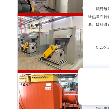
碳纤维远红
证热量在转
命。碳纤维
Cr20Ni
Cr20N
高温力学性
制造中，能
管状电热