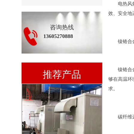
电热风炉的
效、安全地
咨询热线
13605270888
镍铬合
镍铬合金是
推荐产品
够在高温环
求。
碳纤维远