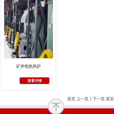
矿井电热风炉
查看详情
首页
上一页
1
下一页
尾页