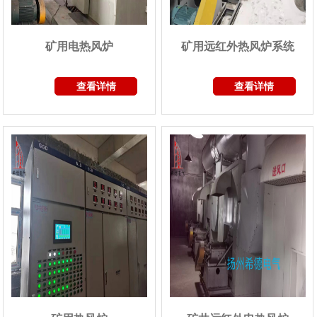
矿用电热风炉
矿用远红外热风炉系统
查看详情
查看详情