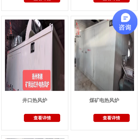
井口热风炉
煤矿电热风炉
查看详情
查看详情